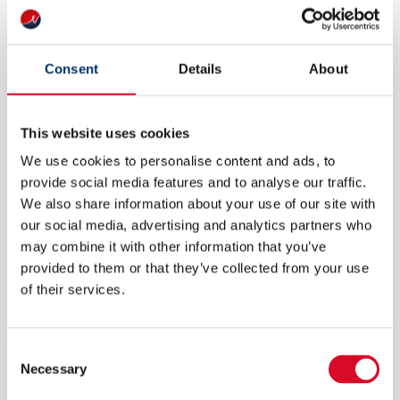
underholdningssystem for maritimt bruk.
Systemet tilbyr et vidt spekter av tjenester
tilpasset for å forbedre mannskapets velferd og
Consent
Details
About
trivsel.
This website uses cookies
Alle Vingtor-Stentofon produkter som er en del
We use cookies to personalise content and ads, to
av kritisk kommunikasjonssystemer har blitt
provide social media features and to analyse our traffic.
We also share information about your use of our site with
testet ifølge IEC 60945, IEC 60533 standarder
our social media, advertising and analytics partners who
og følger SOLAS reglement og koder for
may combine it with other information that you’ve
provided to them or that they’ve collected from your use
kommunikasjonssystemer ombord skip. Zenitels
of their services.
systemer er levert ifølge alle de store
sertifiserings reglementene.
Consent
Necessary
Om Zenitel Group
Selection