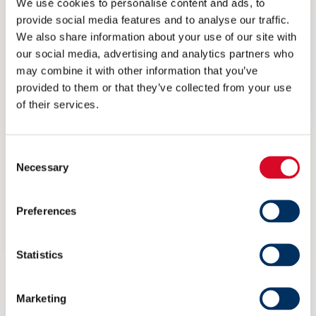
We use cookies to personalise content and ads, to
provide social media features and to analyse our traffic.
We also share information about your use of our site with
our social media, advertising and analytics partners who
may combine it with other information that you’ve
provided to them or that they’ve collected from your use
of their services.
Consent
Necessary
Selection
Ikke på Arendalsuka? Her kan du
Preferences
streame arrangementet til NME
6 AUGUST 2026
Statistics
Marketing