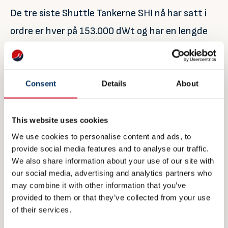
De tre siste Shuttle Tankerne SHI nå har satt i
ordre er hver på 153.000 dWt og har en lengde
på 279 meter.
Under lasting og lossing blir fartøyene operert
Consent
Details
About
ved hjelp av Dynamic Positioning (DP), og
posisjoneringen er sikret av to tunnel thrustere
This website uses cookies
og tre opptrekkbare azimuth thrustere på totalt
We use cookies to personalise content and ads, to
13.500 kW (18.360 HK) fra Brunvoll.
provide social media features and to analyse our traffic.
We also share information about your use of our site with
– Dette er nok en meget verdifull kontrakt og
our social media, advertising and analytics partners who
may combine it with other information that you’ve
fjær i hatten som føyer seg til flere andre
provided to them or that they’ve collected from your use
leveranser til samme skipssegment det siste
of their services.
halvåret. At dette og andre rederier foretrekker