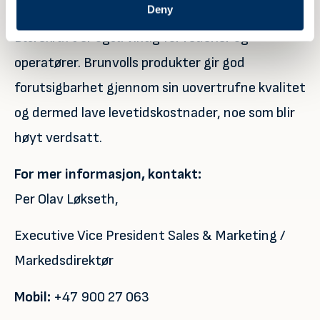
Deny
lavere utslipp for operatøren av disse fartøyene.
Bærekraft er også viktig for rederier og
operatører. Brunvolls produkter gir god
forutsigbarhet gjennom sin uovertrufne kvalitet
og dermed lave levetidskostnader, noe som blir
høyt verdsatt.
For mer informasjon, kontakt:
Per Olav Løkseth,
Executive Vice President Sales & Marketing /
Markedsdirektør
Mobil:
+47 900 27 063