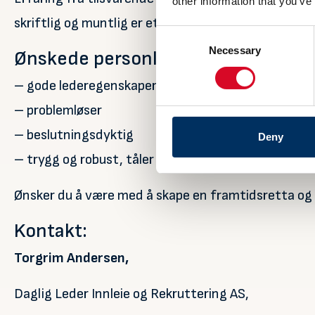
other information that you’ve
skriftlig og muntlig er et krav.
Consent
Necessary
Selection
Ønskede personlige egenskaper
– gode lederegenskaper
– problemløser
– beslutningsdyktig
Deny
– trygg og robust, tåler hektiske perioder
Ønsker du å være med å skape en framtidsretta og
Kontakt:
Torgrim Andersen,
Daglig Leder Innleie og Rekruttering AS,