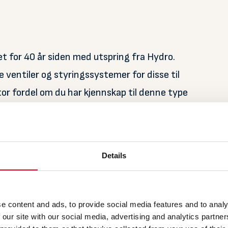
t for 40 år siden med utspring fra Hydro.
 ventiler og styringssystemer for disse til
or fordel om du har kjennskap til denne type
delig aktør innen hydrauliske systemer, men vi
lektriske løsninger. Hos oss vil du få erfaring
lingsmuligheter. Vi kan tilby deg interessante
Details
dt arbeidsmiljø.
e content and ads, to provide social media features and to analy
Lang erfaring kan kompensere for formell utdanning.
 our site with our social media, advertising and analytics partn
erelatert industri er en fordel. Norsk og engelsk