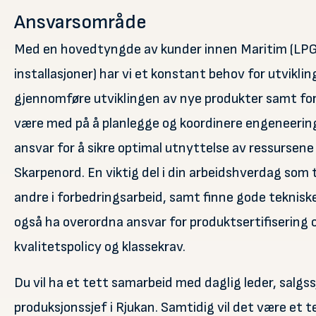
Ansvarsområde
Med en hovedtyngde av kunder innen Maritim (LPG 
installasjoner) har vi et konstant behov for utvikling.
gjennomføre utviklingen av nye produkter samt forb
være med på å planlegge og koordinere engeneerings a
ansvar for å sikre optimal utnyttelse av ressursene
Skarpenord. En viktig del i din arbeidshverdag som t
andre i forbedringsarbeid, samt finne gode tekniske
også ha overordna ansvar for produktsertifisering og
kvalitetspolicy og klassekrav.
Du vil ha et tett samarbeid med daglig leder, salgs
produksjonssjef i Rjukan. Samtidig vil det være et