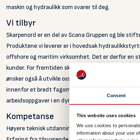
maskin og hydraulikk som svarer til deg.
Vi tilbyr
Skarpenord er en del av Scana Gruppen og ble stifte
Produktene vi leverer er i hovedsak hydraulikkstyrte
offshore og maritim virksomhet. Det er derfor en st
kunder. For fremtiden skal vi fortsatt være en bety
ønsker også å utvikle oss mer innen pneumatiske og e
innenfor et bredt fagområde, samt personlige utvik
Consent
arbeidsoppgaver i en dynamisk organisasjon med go
Kompetanse
This website uses cookies
We use cookies to personalis
Høyere teknisk utdanning, sivilingeniør/ ingeniør. 
information about your use of
Erfaring fra tilsvarende rolle innen maritim/offshor