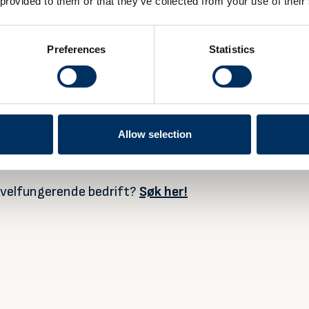
 provided to them or that they’ve collected from your use of their
Preferences
Statistics
Allow selection
 velfungerende bedrift?
Søk her!