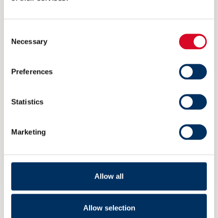
6 AUGUST 2026
Consent
Necessary
Selection
Preferences
Statistics
Marketing
Allow all
Ikke på Arendalsuka? Her kan du
Allow selection