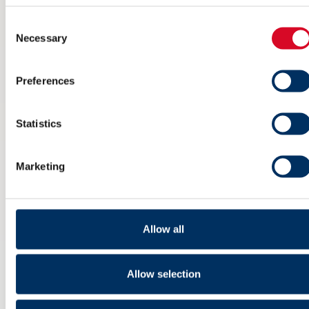
Consent
Necessary
Selection
Preferences
Ikke på Arendalsuka? Her kan du
streame arrangementet til NME
Statistics
6 AUGUST 2026
Marketing
Allow all
Allow selection