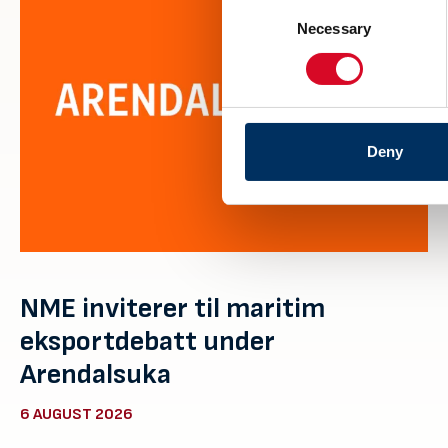
Consent
Necessary
Selection
Deny
NME inviterer til maritim
eksportdebatt under
Arendalsuka
6 AUGUST 2026