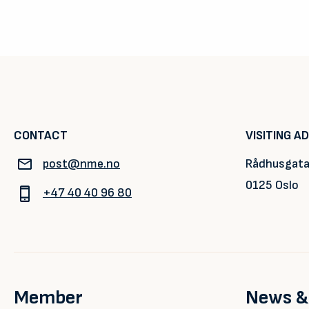
CONTACT
VISITING A
post@nme.no
Rådhusgata
0125 Oslo
+47 40 40 96 80
Member
News &