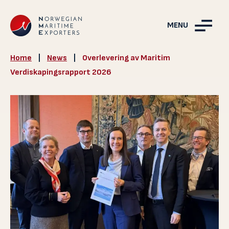
MENU
Home
|
News
|
Overlevering av Maritim
Verdiskapingsrapport 2026