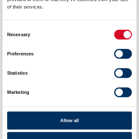
NME inviterer til maritim
of their services.
eksportdebatt under Arendalsuka
6 AUGUST 2026
Consent
Necessary
Selection
Preferences
Statistics
Marketing
Allow all