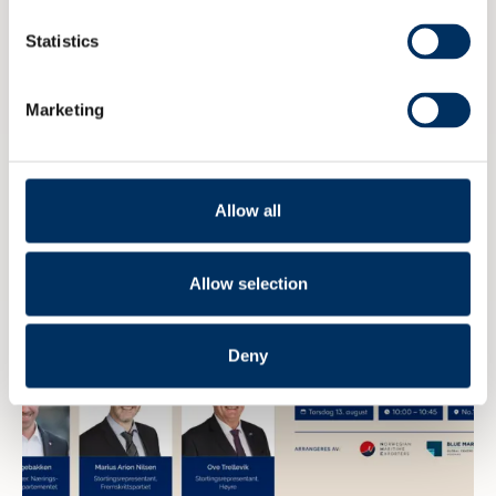
Statistics
NME inviterer til maritim
eksportdebatt under Arendalsuka
Marketing
6 AUGUST 2026
Allow all
Allow selection
Deny