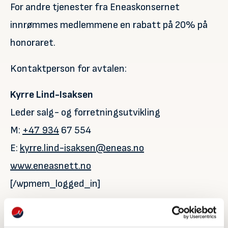
For andre tjenester fra Eneaskonsernet
innrømmes medlemmene en rabatt på 20% på
honoraret.
Kontaktperson for avtalen:
Kyrre Lind-Isaksen
Leder salg- og forretningsutvikling
M:
+47 934
67 554
E:
kyrre.lind-isaksen@eneas.no
www.eneasnett.no
[/wpmem_logged_in]