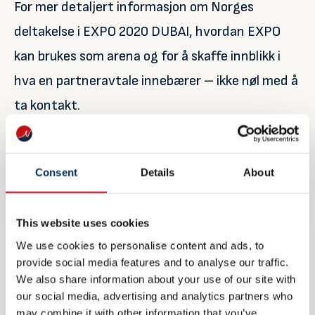
For mer detaljert informasjon om Norges
deltakelse i EXPO 2020 DUBAI, hvordan EXPO
kan brukes som arena og for å skaffe innblikk i
hva en partneravtale innebærer – ikke nøl med å
ta kontakt.
Ole Johan Sandvær
Consent
Details
About
Generalkommissær
NORWAY EXPO 2020 DUBAI
This website uses cookies
We use cookies to personalise content and ads, to
M: +47 915 85 012
provide social media features and to analyse our traffic.
We also share information about your use of our site with
olsan@innovationnorway.no
our social media, advertising and analytics partners who
may combine it with other information that you’ve