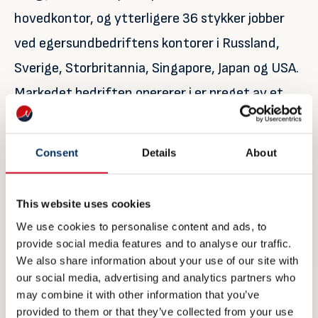
hovedkontor, og ytterligere 36 stykker jobber
ved egersundbedriftens kontorer i Russland,
Sverige, Storbritannia, Singapore, Japan og USA.
Markedet bedriften opererer i er preget av et
høyt aktivitetsnivå og tøff konkurranse, og
derfor trekker Svanes fram evnen til stadig
Consent
Details
About
innovasjon som en kritisk faktor for å lykkes
videre inn i fremtiden.
This website uses cookies
– Vi har en sterk maritim næring i både Rogaland
We use cookies to personalise content and ads, to
provide social media features and to analyse our traffic.
og Norge som NAVTOR ønsker å være med på å
We also share information about your use of our site with
bevare, sier Svanes. -Vår involvering i FoU-
our social media, advertising and analytics partners who
may combine it with other information that you’ve
prosjekter hvor vi samarbeider tett med
provided to them or that they’ve collected from your use