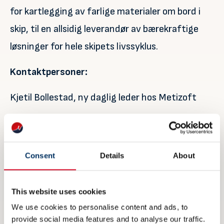
for kartlegging av farlige materialer om bord i
skip, til en allsidig leverandør av bærekraftige
løsninger for hele skipets livssyklus.
Kontaktpersoner:
Kjetil Bollestad, ny daglig leder hos Metizoft
Tlf: 48167809
e-post:
kjetil@metizoft.com
Consent
Details
About
Gry Cecilie Sydhagen, gründer og CEO hos
Metizoft
This website uses cookies
We use cookies to personalise content and ads, to
Tlf: 48 22 66 97
provide social media features and to analyse our traffic.