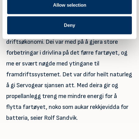
Allow selection
of The Fjords» hadde me berre eitt namn på vår
«maker’s list,» og det var Servogear. Me har valt
Deny
Servogear på grunn av driftstryggleik og
driftsøkonomi. Dei var med på å gjera store
forbetringar i drivlina på det førre fartøyet, og
me er svært nøgde med ytingane til
framdriftssystemet. Det var difor heilt naturleg
å gi Servogear sjansen att. Med deira gir og
propellanlegg treng me mindre energi for å
flytta fartøyet, noko som aukar rekkjevidda for
batteria, seier Rolf Sandvik.