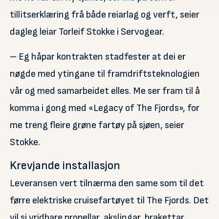
tillitserklæring frå både reiarlag og verft, seier
dagleg leiar Torleif Stokke i Servogear.
– Eg håpar kontrakten stadfester at dei er
nøgde med ytingane til framdriftsteknologien
vår og med samarbeidet elles. Me ser fram til å
komma i gong med «Legacy of The Fjords», for
me treng fleire grøne fartøy på sjøen, seier
Stokke.
Krevjande installasjon
Leveransen vert tilnærma den same som til det
førre elektriske cruisefartøyet til The Fjords. Det
vil si vridbare propellar, akslingar, brakettar,