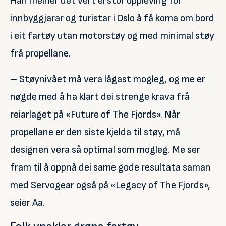
Han meiner det vert ei stor oppleving for
innbyggjarar og turistar i Oslo å få koma om bord
i eit fartøy utan motorstøy og med minimal støy
frå propellane.
– Støynivået må vera lågast mogleg, og me er
nøgde med å ha klart dei strenge krava frå
reiarlaget på «Future of The Fjords». Når
propellane er den siste kjelda til støy, må
designen vera så optimal som mogleg. Me ser
fram til å oppnå dei same gode resultata saman
med Servogear også på «Legacy of The Fjords»,
seier Aa.