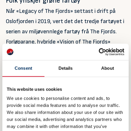
Folk ynskjer grøne fartøy
Når «Legacy of The Fjords» settast i drift på
Oslofjorden i 2019, vert det det tredje fartøyet i
serien av miljøvennlege fartøy frå The Fjords.
Forløparane, hybride «Vision of The Fjords»
(2016) og heilelektriske «Future of The Fjords»
(2018), vart begge kåra til «Ship of the Year» i
Consent
Details
About
Skipsrevyen. Begge går i turisttrafikk mellom
Flåm og Gudvangen i Sogn og Fjordane. Akkurat
This website uses cookies
no går «Vision of The Fjords» som julebåt mellom
We use cookies to personalise content and ads, to
Oslo sentrum og «julebyen» Drøbak.
provide social media features and to analyse our traffic.
We also share information about your use of our site with
– Me er stolte over å kunne ta det utsleppsfrie
our social media, advertising and analytics partners who
may combine it with other information that you’ve
cruisekonseptet vårt til Oslo, der enno fleire får