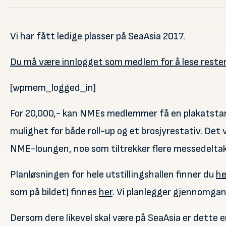
Vi har fått ledige plasser på SeaAsia 2017.
Du må være innlogget som medlem for å lese resten
[wpmem_logged_in]
For 20,000,- kan NMEs medlemmer få en plakatstand
mulighet for både roll-up og et brosjyrestativ. Det 
NME-loungen, noe som tiltrekker flere messedeltak
Planløsningen for hele utstillingshallen finner du
he
som på bildet) finnes
her
. Vi planlegger gjennomgang
Dersom dere likevel skal være på SeaAsia er dette e