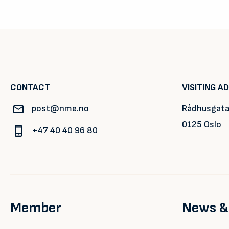
CONTACT
VISITING A
post@nme.no
Rådhusgata
0125 Oslo
+47 40 40 96 80
Member
News &