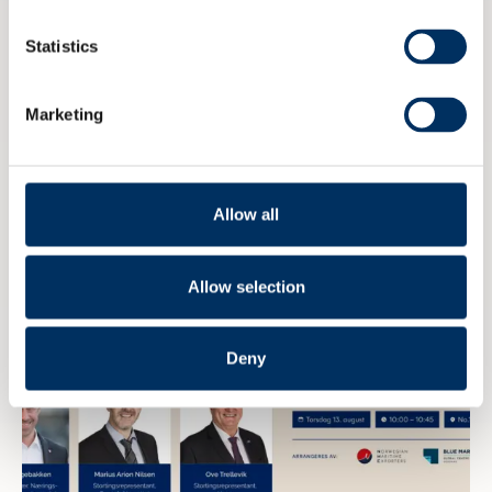
Statistics
NME inviterer til maritim
eksportdebatt under Arendalsuka
Marketing
6 AUGUST 2026
Allow all
Allow selection
Deny