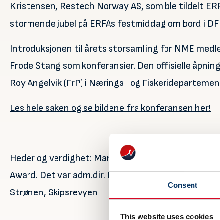
Kristensen, Restech Norway AS, som ble tildelt ERF
stormende jubel på ERFAs festmiddag om bord i D
Introduksjonen til årets storsamling for NME medl
Frode Stang som konferansier. Den offisielle åpnin
Roy Angelvik (FrP) i Nærings- og Fiskeridepartemen
Les hele saken og se bildene fra konferansen her!
Heder og verdighet: Mangeårlig styreleder og styrem
Award. Det var adm.dir. Erlend Prytz som stod for o
Consent
Strønen, Skipsrevyen
This website uses cookies