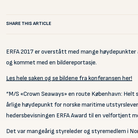
SHARE THIS ARTICLE
ERFA 2017 er overstått med mange høydepunkter å 
og kommet med en bildereportasje.
Les hele saken og se bildene fra konferansen her!
“M/S «Crown Seaways» en route København: Helt s
årlige høydepunkt for norske maritime utstyrslevera
hedersbevisningen ERFA Award til en velfortjent m
Det var mangeårig styreleder og styremedlem i Nor