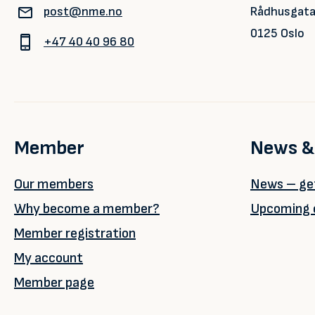
post@nme.no
Rådhusgata
0125 Oslo
+47 40 40 96 80
Member
News &
Our members
News – get
Why become a member?
Upcoming 
Member registration
My account
Member page