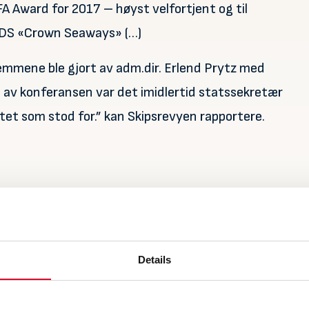
A Award for 2017 – høyst velfortjent og til
FDS «Crown Seaways» (…)
emmene ble gjort av adm.dir. Erlend Prytz med
g av konferansen var det imidlertid statssekretær
tet som stod for.” kan Skipsrevyen rapportere.
edlem Roger Kristensen (til v.) ble tildelt ERFA
verrekkelsen av diplom og merke. Foto: Asle
Details