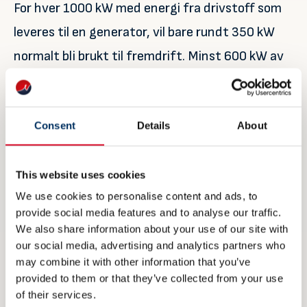
For hver 1000 kW med energi fra drivstoff som
leveres til en generator, vil bare rundt 350 kW
normalt bli brukt til fremdrift. Minst 600 kW av
den produserte energien går tapt gjennom
eksos og kjølevann. Med andre ord, bare 35
Consent
Details
About
prosent av energien blir brukt effektivt. Ulmatec
Pyro Waste Energy Management System
utnytter denne tapte energien til andre
This website uses cookies
We use cookies to personalise content and ads, to
applikasjoner.
provide social media features and to analyse our traffic.
We also share information about your use of our site with
our social media, advertising and analytics partners who
– Det betyr at opptil 75 prosent av den tilførte
may combine it with other information that you’ve
energien kan utnyttes, noe som gir en god
provided to them or that they’ve collected from your use
økonomisk og miljømessig gevinst, konkluderer
of their services.