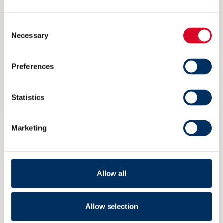
salgssjef Karstein Nygård ved Ulmatec Pyro.
Consent
Necessary
Selection
Preferences
Ulmatec
Pyro Waste
Statistics
Energy
Management
Marketing
System
Allow all
Allow selection
Read more