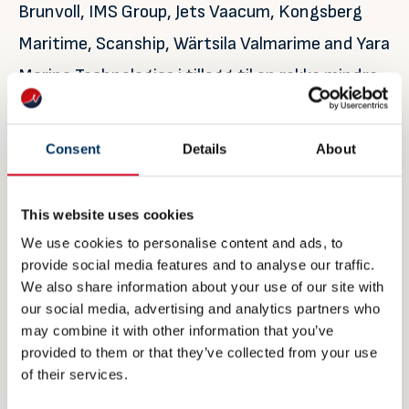
Brunvoll, IMS Group, Jets Vaacum, Kongsberg
Maritime, Scanship, Wärtsila Valmarime and Yara
Marine Technologies i tillegg til en rekke mindre
kontrakter med norske SMB-eksportører.
Rammelånet er strukturert slik at Fincantieri vil
Consent
Details
About
ha mulighet til opptrekk over de neste to årene
for ytterligere kjøp av norske leveranser.
This website uses cookies
We use cookies to personalise content and ads, to
Fincantieri er en stor global kjøper av maritimt
provide social media features and to analyse our traffic.
utstyr. Verftsgruppen har en verdensledende
We also share information about your use of our site with
our social media, advertising and analytics partners who
posisjon i flere segmenter av skipsbygging
may combine it with other information that you’ve
inklusive cruiseskip og marinefartøyer.
provided to them or that they’ve collected from your use
of their services.
Konsernet eier også den norske verftsgruppen