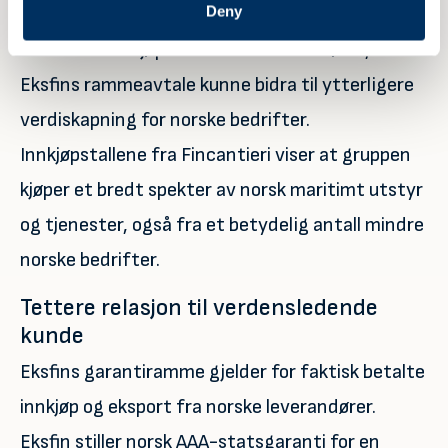
Deny
Basert på Fincantieris betydelige ordrebok og
historiske innkjøp fra norske leverandører, vil
Eksfins rammeavtale kunne bidra til ytterligere
verdiskapning for norske bedrifter.
Innkjøpstallene fra Fincantieri viser at gruppen
kjøper et bredt spekter av norsk maritimt utstyr
og tjenester, også fra et betydelig antall mindre
norske bedrifter.
Tettere relasjon til verdensledende
kunde
Eksfins garantiramme gjelder for faktisk betalte
innkjøp og eksport fra norske leverandører.
Eksfin stiller norsk AAA-statsgaranti for en