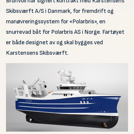
Brunvoll har signert kontrakt med Karstensens
Skibsværft A/S i Danmark, for fremdrift og
manøvreringssystem for «Polarbris», en
snurrevad båt for Polarbris AS i Norge. Fartøyet
er både designet av og skal bygges ved
Karstensens Skibsværft.