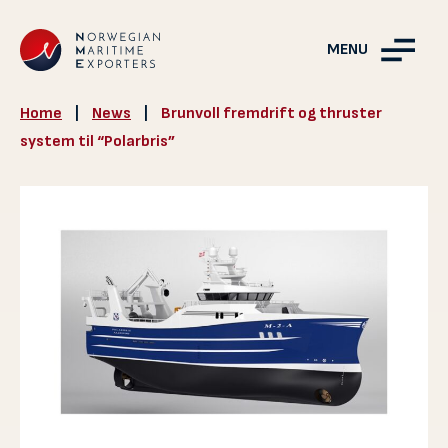
MENU
Home
|
News
|
Brunvoll fremdrift og thruster
system til “Polarbris”