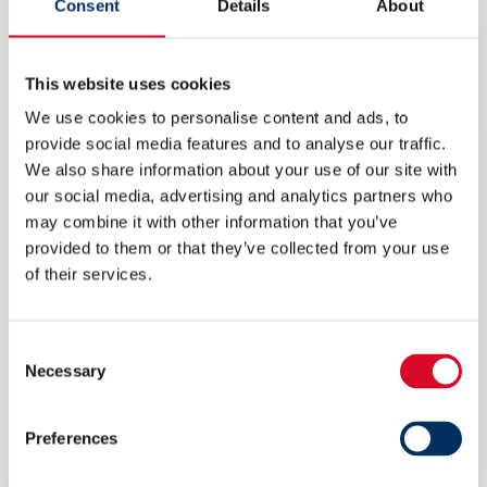
bærekraftig fiske. Det nære samspillet med
Consent
Details
About
designere, eiere og verft har i årevis gitt
Brunvoll førstehåndskunnskap om
This website uses cookies
utfordringene i bransjen, som har bidratt til
We use cookies to personalise content and ads, to
provide social media features and to analyse our traffic.
utvikling av optimaliserte systemer for
We also share information about your use of our site with
fremdrift, manøvrering og automatisering.
our social media, advertising and analytics partners who
may combine it with other information that you’ve
For mer informasjon vennligst kontakt:
provided to them or that they’ve collected from your use
of their services.
Geir-Arne Kaspersen, VP Sales, Brunvoll, Tlf: +47
918 93 252
Consent
Arne Tennøy, Sales Manager, Brunvoll, Tlf: +47
Necessary
Selection
916 76 811
Preferences