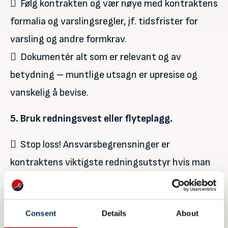
 Følg kontrakten og vær nøye med kontraktens
formalia og varslingsregler, jf. tidsfrister for
varsling og andre formkrav.
 Dokumentér alt som er relevant og av
betydning – muntlige utsagn er upresise og
vanskelig å bevise.
5. Bruk redningsvest eller flyteplagg.
 Stop loss! Ansvarsbegrensninger er
kontraktens viktigste redningsutstyr hvis man
ikke klarer å oppfylle i tide (forsinkelse) eller
m.h.t. kvalitet (mangler).
Consent
Details
About
 Ha klare ansvarsbegrensninger m.h.t. beløp og