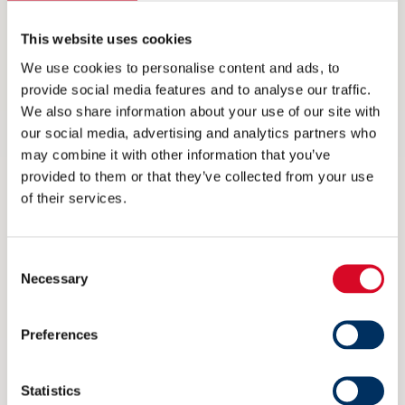
type tap/ansvar – bestemmelser om
konsekvensansvar, dagmulkt, forsinkelses– og
This website uses cookies
We use cookies to personalise content and ads, to
mangelsansvar.
provide social media features and to analyse our traffic.
 Tenk forebyggende tiltak og ha back-up
We also share information about your use of our site with
our social media, advertising and analytics partners who
planer.
may combine it with other information that you’ve
provided to them or that they’ve collected from your use
6. Vær uthvilt og edru.
of their services.
 Kontraktsarbeid er toppidrett. Internasjonale
kontrakter er internasjonal toppidrett. Det
Consent
Necessary
Selection
krever at man er skjerpet og alltid 100 % på.
 Lær av andres feil – alle feil er (som oftest)
Preferences
gjort før.
Statistics
7. Vis hensyn.