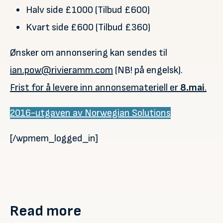
Halv side £1000 (Tilbud £600)
Kvart side £600 (Tilbud £360)
Ønsker om annonsering kan sendes til
ian.pow@rivieramm.com
(NB! på engelsk).
Frist for å levere inn annonsemateriell er
8.mai
.
2016-utgaven av Norwegian Solutions
[/wpmem_logged_in]
Read more