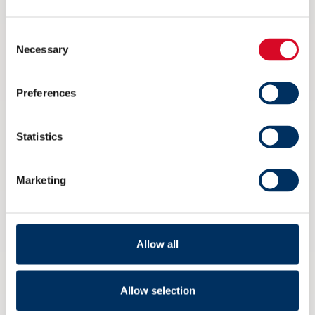
6 AUGUST 2026
Consent
Necessary
Selection
Preferences
Statistics
Marketing
Allow all
Ikke på Arendalsuka? Her kan du
Allow selection
streame arrangementet til NME